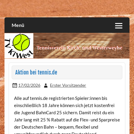
Skip
to
Wir spielen Tennis, ob jung oder alt.
Tennisverein Kirch- und
content
Westerweyhe e.V.
Menü
Aktion bei tennis.de
17/02/2026
Erster Vorsitzender
Alle auf tennis.de registrierten Spieler:innen bis
einschließlich 18 Jahre können sich jetzt kostenfrei
die Jugend BahnCard 25 sichern. Damit reist du ein
Jahr lang mit 25 % Rabatt auf die Flex- und Sparpreise
der Deutschen Bahn – bequem, flexibel und