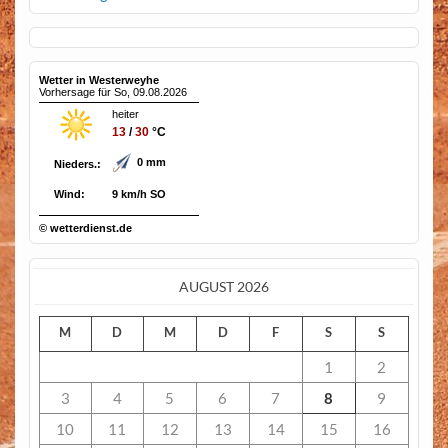
Wetter in Westerweyhe
Vorhersage für So, 09.08.2026
heiter
13
/
30
°C
0 mm
Nieders.:
Wind:
9 km/h SO
© wetterdienst.de
AUGUST 2026
M
D
M
D
F
S
S
1
2
3
4
5
6
7
8
9
10
11
12
13
14
15
16