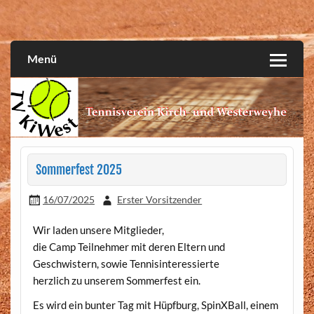
Skip
to
Wir spielen Tennis, ob jung oder alt.
Tennisverein Kirch- und
content
Westerweyhe e.V.
Menü
Sommerfest 2025
16/07/2025
Erster Vorsitzender
Wir laden unsere Mitglieder,
die Camp Teilnehmer mit deren Eltern und
Geschwistern, sowie Tennisinteressierte
herzlich zu unserem Sommerfest ein.
Es wird ein bunter Tag mit Hüpfburg, SpinXBall, einem